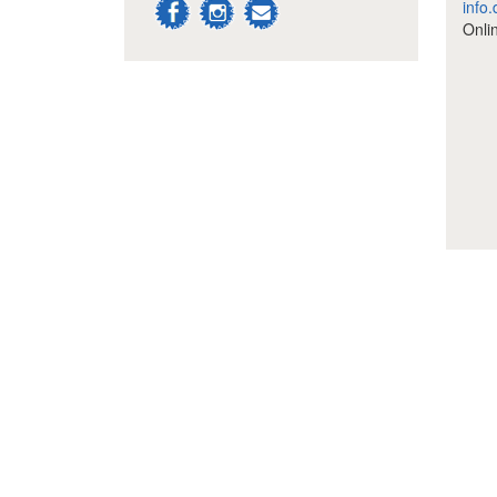
info.
Onli