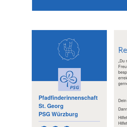
Re
„Du 
Freu
besp
erre
gerne
Pfadfinderinnenschaft
Dein 
St. Georg
Dann
PSG Würzburg
Hilf
Hilf