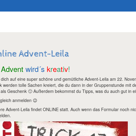
Suchen
line Advent-Leila
m
Advent
wird´s
k
r
e
a
t
i
v
!
 dich auf eine super schöne und gemütliche Advent-Leila am 22. Nove
k werden tolle Sachen kreiert, die du dann in der Gruppenstunde mit de
 als Geschenk 🙂 Außerdem bekommst du Tipps, was du auch gut in e
 gleich anmelden 😉
re Advent-Leila findet ONLINE statt. Auch wenn das Formular noch nich
lden.